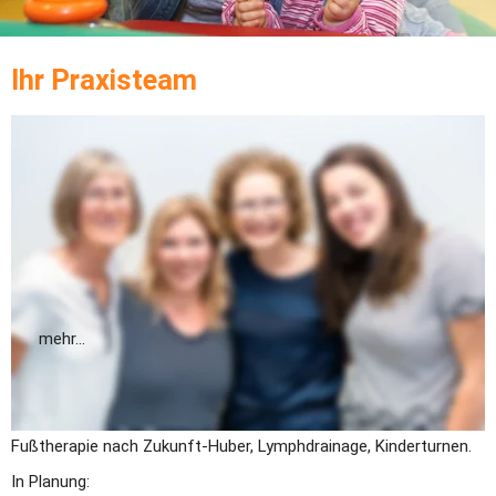
Ihr Praxisteam
Irene Theuws-Weil
Master Kinderphysiotherapeutin; Vojta-Kinder-Therapie, Bobath-
Kinder-Therapie, Therapie für Kindern mit Inkontinenzproblemen, 
Psychomotorik, Medical Taping, Fußtherapie nach Zukunft-
Huber, Craniosacrale Therapie, Brüggertherapie, Orofaziale 
Regulationstherapie nach Castillo Morales.
mehr...
Nele Winterberg
Kinderphysiotherapeutin: Vojta-Kinder-Therapie, Medical Taping, 
Fußtherapie nach Zukunft-Huber, Lymphdrainage, Kinderturnen.
In Planung: